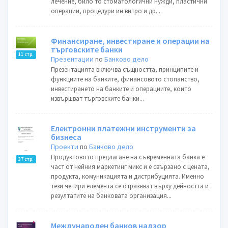
лечение, било то стоматологични нужди, пластични
операции, процедури ин витро и др...
Финансиране, инвестиране и операции на
търговските банки
11 стр.
Презентации
по
Банково дело
Презентацията включва същността, принципите и
функциите на банките, финансовото стопанство,
инвестирането на банките и операциите, които
извършват търговските банки...
Електронни платежни инструменти за
бизнеса
Проекти
по
Банково дело
Продуктовото предлагане на съвременната банка е
37 стр.
част от нейния маркетинг микс и е свързано с цената,
продукта, комуникацията и дистрибуцията. Именно
тези четири елемента се отразяват върху дейността и
резултатите на банковата организация...
Международен банков надзор