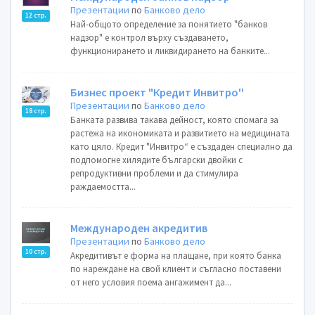
Презентации
по
Банково дело
12 стр.
Най-общото определение за понятието "банков
надзор" е контрол върху създаването,
функционирането и ликвидирането на банките...
Бизнес проект "Кредит Инвитро''
Презентации
по
Банково дело
18 стр.
Банката развива такава дейност, която спомага за
растежа на икономиката и развитието на медицината
като цяло. Кредит "Инвитро“ е създаден специално да
подпомогне хилядите български двойки с
репродуктивни проблеми и да стимулира
раждаемостта...
Международен акредитив
Презентации
по
Банково дело
10 стр.
Акредитивът e форма на плащане, при която банка
по нареждане на свой клиент и съгласно поставени
от него условия поема ангажимент да...