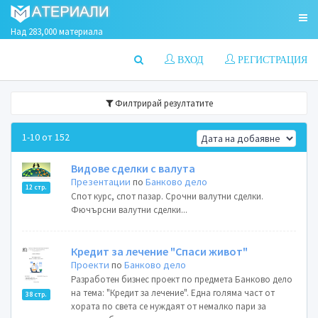
Над 283,000 материала
ВХОД
РЕГИСТРАЦИЯ
Филтрирай резултатите
1-10 от 152
Видове сделки с валута
Презентации
по
Банково дело
12 стр.
Спот курс, спот пазар. Срочни валутни сделки.
Фючърсни валутни сделки...
Кредит за лечение "Спаси живот"
Проекти
по
Банково дело
Разработен бизнес проект по предмета Банково дело
на тема: "Кредит за лечение". Една голяма част от
38 стр.
хората по света се нуждаят от немалко пари за