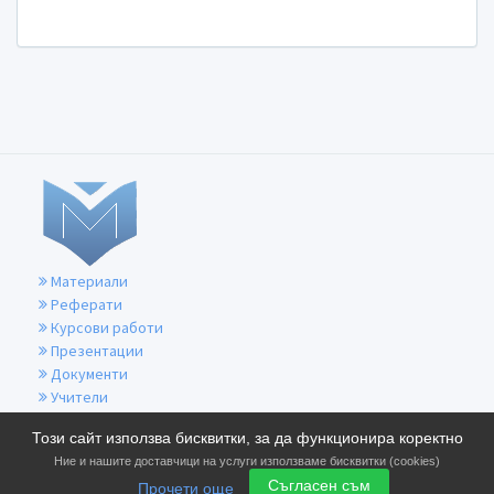
Материали
Реферати
Курсови работи
Презентации
Документи
Учители
За контакти
Този сайт използва бисквитки, за да функционира коректно
Общи условия
Ние и нашите доставчици на услуги използваме бисквитки (cookies)
Политика за бисквитките
Съгласен съм
Прочети още
Политика за поверителност