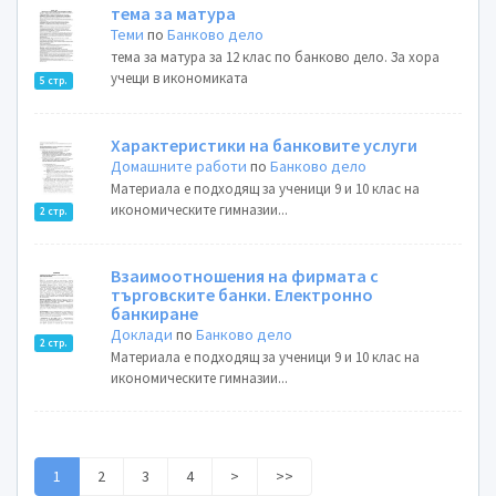
тема за матура
Теми
по
Банково дело
тема за матура за 12 клас по банково дело. За хора
учещи в икономиката
5 стр.
Характеристики на банковите услуги
Домашните работи
по
Банково дело
Материала е подходящ за ученици 9 и 10 клас на
икономическите гимназии...
2 стр.
Взаимоотношения на фирмата с
търговските банки. Електронно
банкиране
Доклади
по
Банково дело
2 стр.
Материала е подходящ за ученици 9 и 10 клас на
икономическите гимназии...
1
2
3
4
>
>>