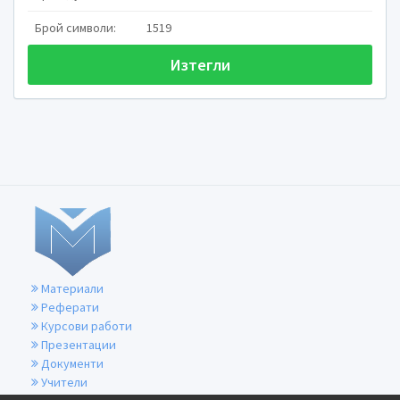
Брой символи:
1519
Изтегли
•
демокр
Н
Южна Азия
Е
•
На територ
страна има
Материали
П
зони – от т
Реферати
Курсови работи
Презентации
Документи
Учители