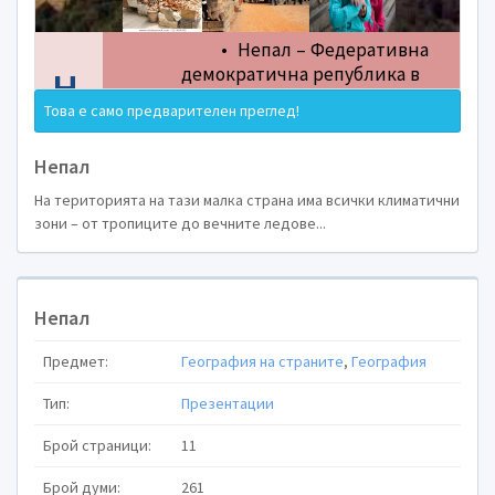
Това е само предварителен преглед!
Непал
На територията на тази малка страна има всички климатични
зони – от тропиците до вечните ледове...
НЕПАЛ
Непал
Предмет:
География на страните
,
География
Тип:
Презентации
Брой страници:
11
Брой думи:
261