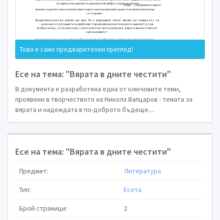
Есе на тема „Вярата в
честити“ 
(„Писмо“ от Никола Вапцаров
Това е само предварителен преглед!
В историята на българската литература Никола В
надеждата и любовта. Един от основните мотиви, пре
Есе на тема: "Вярата в дните честити"
мотивът за вярата в по-добро бъдеще. Уповавайк
претърпява духовна метаморфоза и успешно прави пр
В документа е разработена една от ключовите теми,
непоколебимостта в реализирането на мечтите си и 
проявени в творчеството на Никола Вапцаров - темата за
обществен ред.
вярата и надеждата в по-доброто бъдеще....
Същността на вярата се изразява в това да знаеш, че
бурята винаги проблясва слънце. Вярата е един пост
прекрасното и е увереност за това, че съзнанието оп
невидимо за очите.
Есе на тема: "Вярата в дните честити"
Да търсим истинността на вярата в истинността н
защото трудното настояще е това, което поддържа в
Предмет:
Литература
по-голямо понятие - може да се разгледа като 
минало, настояще и бъдеще. В 21.век – век на 
противиречия, обаче изглежда така, сякаш вярата б
Тип:
Есета
могат негативизмът и песимизмът да заемат мястото 
тази подредба на ценностите е в сила, живеят в св
Брой страници:
2
идеали и безмислени копнежи. Може би те все ощ
наречено „себеопознаване“. Разбира се, тази авантюр