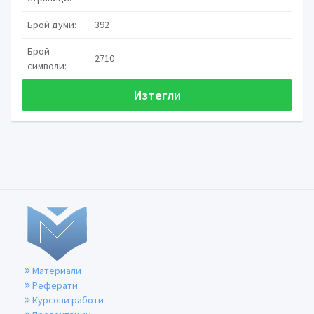
партньора по общуване
-
Рефлексия
– знания за това кой съм аз, как д
Брой думи:
392
мен
Брой
Комуникация
– О – Основен род социално-инфо
2710
социално взаимодействие, осъществено чрез едн
символи:
информация и взаимен обмен на съобщенията. В край
степен на информираност и взаимно разбир
Изтегли
Характерни черти на комуникацията:
- Комуникацията е у
- Комуникацията е н
- Комуникацията е символна (осъществява 
- Комуникацията е субективна – свързв
- Комуникацията се заучава – комуникативни
- Комуникацията е свързана с използв
- Комуникацията изисква
- Комуникацията е в
- Комуникацията изразява стремежа на човека
и самооценява спрям
Материали
Реферати
Курсови работи