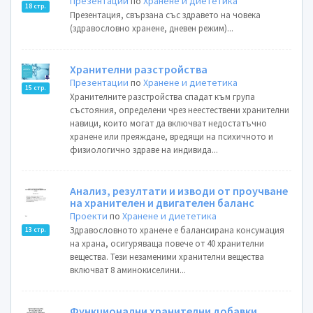
Презентации
по
Хранене и диететика
18 стр.
Презентация, свързана със здравето на човека
(здравословно хранене, дневен режим)...
Хранителни разстройства
Презентации
по
Хранене и диететика
15 стр.
Хранителните разстройства спадат към група
състояния, определени чрез неестествени хранителни
навици, които могат да включват недостатъчно
хранене или преяждане, вредящи на психичното и
физиологично здраве на индивида...
Анализ, резултати и изводи от проучване
на хранителен и двигателен баланс
Проекти
по
Хранене и диететика
Здравословното хранене е балансирана консумация
13 стр.
на храна, осигуряваща повече от 40 хранителни
вещества. Тези незаменими хранителни вещества
включват 8 аминокиселини...
Функционални хранителни добавки