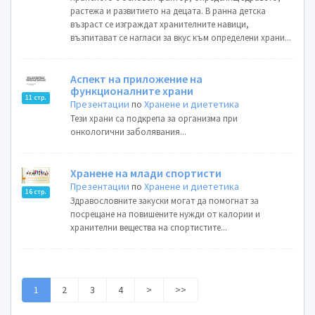
растежа и развитието на децата. В ранна детска
възраст се изграждат хранителните навици,
възпитават се нагласи за вкус към определени храни...
Аспект на приложение на
функционалните храни
11 стр.
Презентации
по
Хранене и диететика
Тези храни са подкрепа за организма при
онкологични заболявания...
Хранене на млади спортисти
Презентации
по
Хранене и диететика
16 стр.
Здравословните закуски могат да помогнат за
посрещане на повишените нужди от калории и
хранителни вещества на спортистите...
1
2
3
4
>
>>