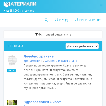
Над 283,000 материала
ВХОД
РЕГИСТРАЦИЯ
Филтрирай резултатите
1-10 от 335
Лечебно хранене
Документи
по
Хранене и диететика
Лекции по лечебно хранене. Храната включва
основни хранителни вещества, които са
4 стр.
диференцирани в пет групи: белтъчини, мазнини,
въглехидрати, минерални вещества и витамини. Те
изпълняват пластична, енергийна и регулаторна
функция в организма....
Здравословен живот