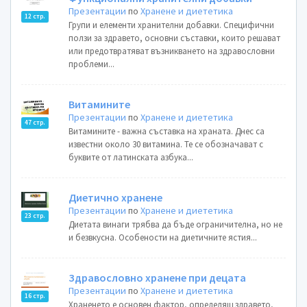
Презентации
по
Хранене и диететика
12 стр.
Групи и елементи хранителни добавки. Специфични
ползи за здравето, основни съставки, които решават
или предотвратяват възникването на здравословни
проблеми...
Витамините
Презентации
по
Хранене и диететика
47 стр.
Витамините - важна съставка на храната. Днес са
известни около 30 витамина. Те се обозначават с
буквите от латинската азбука...
Диетично хранене
Презентации
по
Хранене и диететика
23 стр.
Диетата винаги трябва да бъде ограничителна, но не
и безвкусна. Особености на диетичните ястия...
Здравословно хранене при децата
Презентации
по
Хранене и диететика
16 стр.
Храненето е основен фактор, определящ здравето,