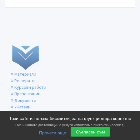
Материали
Реферати
Курсови работи
Презентации
Документи
Учители
За контакти
Този сайт използва бисквитки, за да функционира коректно
Общи условия
Ние и нашите доставчици на услуги използваме бисквитки (cookies)
Политика за бисквитките
Съгласен съм
Прочети още
Политика за поверителност