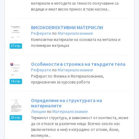
материали и методите за тяхното получаване са
водещи и имат висок принос в тази насока...
ВИСОКОЕФЕКТИВНИ МАТЕРИСЛИ
Реферати
по
Материалознание
Композитни материали на основата на метална и
полимеран матрицаа
17 стр.
Особености в строежа на твърдите тела
Реферати
по
Материалознание
Реферат по Физика и Материалознание,
16 стр.
предназначен за курсова работа
Определяне на структурата на
материалите
Лекции
по
Материалознание
Терминът структура, в зависимост от контекста, може
23 стр.
да се отнася за различни неща. Всичко около нас
(включително и ние) е изградено от атоми, йони,
молекули...