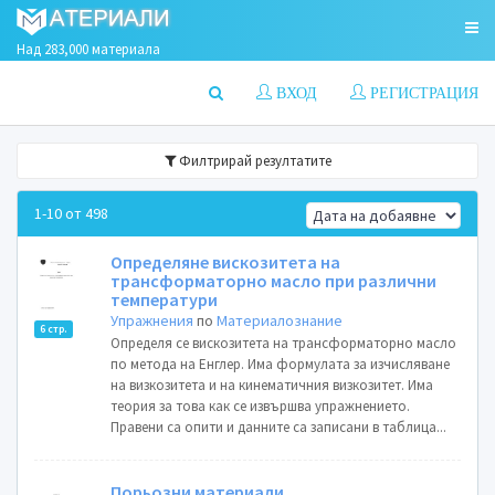
Над 283,000 материала
ВХОД
РЕГИСТРАЦИЯ
Филтрирай резултатите
1-10 от 498
Определяне вискозитета на
трансформаторно масло при различни
температури
Упражнения
по
Материалознание
6 стр.
Определя се вискозитета на трансформаторно масло
по метода на Енглер. Има формулата за изчисляване
на визкозитета и на кинематичния визкозитет. Има
теория за това как се извършва упражнението.
Правени са опити и данните са записани в таблица...
Порьозни материали