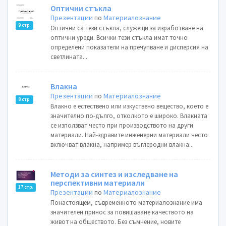
Оптични стъкла
Презентации
по
Материалознание
9 стр.
Оптични са тези стъкла, служещи за изработване на
оптични уреди. Всички тези стъкла имат точно
определени показатели на пречупване и дисперсия на
светлината...
Влакна
Презентации
по
Материалознание
8 стр.
Влакно е естествено или изкуствено вещество, което е
значително по-дълго, отколкото е широко. Влакната
се използват често при производството на други
материали. Най-здравите инженерни материали често
включват влакна, например въглеродни влакна...
Методи за синтез и изследване на
перспективни материали
17 стр.
Презентации
по
Материалознание
Понастоящем, съвременното материалознание има
значителен принос за повишаване качеството на
живот на обществото. Без съмнение, новите