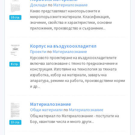
Доклади
по
Материалознание
Какво представляват нанопорьозните и
микропорьозните материали. Класификация,
10 стр.
значение, свойства и характеристики, основни
приложения, производство и съхранение...
Корпус на въздухоохладител
Проекти
по
Материалознание
Курсовото проектиране на въздухоохладителите
включва запознаване с тяхното предназначение и
8 стр.
конструкция. Изготвяне на технология за тяхната
изработка, избор на материали, заваръчна
апаратура, режими на работа, производствени норми
и др...
Материалознание
Общи материали
по
Материалознание
Общ материал по Материалознание - постулати на
Бор, квантови числа и много други...
13 стр.