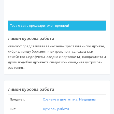
НОВ БЪЛГАРСКИ УНИВ
Това е само предварителен преглед!
лимон курсова работа
по
Лимонът представлява вечнозелен храст или ниско дръвче,
Храна, диета, 
хибрид между бергамот и цитрон, принадлежащ към
семейство Седефчеви. Заедно с портокалът, мандарината и
други подобни дръвчета спадат към овощните цитрусови
на тема
растения...
КУРСОВА Р
Лимон
лимон курсова работа
Предмет:
Хранене и диететика
,
Медицина
Тип:
Курсови работи