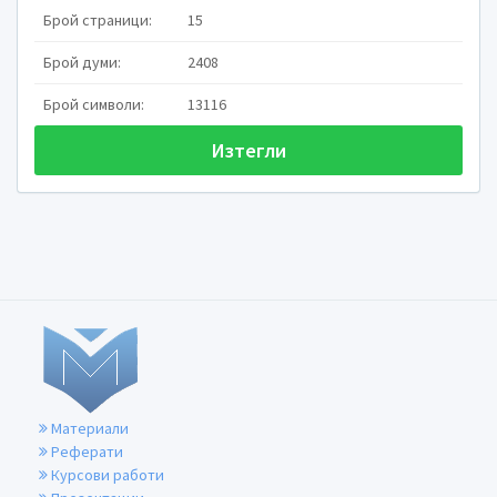
Брой страници:
15
Брой думи:
2408
Брой символи:
13116
Изтегли
София, 2018г.
1
Материали
Реферати
Курсови работи